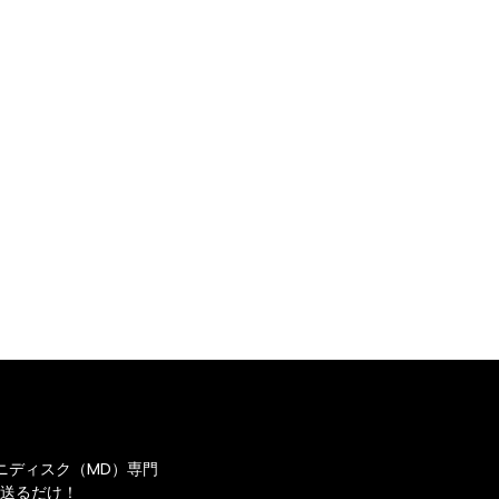
ニディスク（MD）専門
送るだけ！