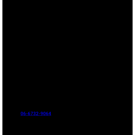
〒572-0825 大阪府寝屋川市萱島南町8-12
06-6732-9064